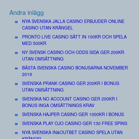
Andra inlägg
NYA SVENSKA JALLA CASINO ERBJUDER ONLINE
CASINO UTAN KRÅNGEL
PRONTO LIVE CASINO SÄTT IN 100KR OCH SPELA
MED 500KR
NY SVENSK CASINO OCH ODDS SIDA GER 200KR
UTAN OMSÄTTNING
BÄSTA SVENSKA CASINO BONUSARNA NOVEMBER
2019
SVENSKA PRANK CASINO GER 200KR I BONUS
UTAN OMSÄTTNING
SVENSKA NO ACCOUNT CASINO GER 200KR I
BONUS INGA OMSÄTTNINGS KRAV
SVENSKA HAJPER CASINO GER 1000KR I BONUS
SVENSKA PLAY OJO CASINO GER 130 FREE SPINS
NYA SVENSKA IN&OUTBET CASINO SPELA UTAN
KRÅNGEL