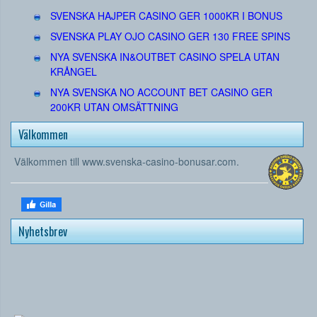
SVENSKA HAJPER CASINO GER 1000KR I BONUS
SVENSKA PLAY OJO CASINO GER 130 FREE SPINS
NYA SVENSKA IN&OUTBET CASINO SPELA UTAN
KRÅNGEL
NYA SVENSKA NO ACCOUNT BET CASINO GER
200KR UTAN OMSÄTTNING
Välkommen
Välkommen till www.svenska-casino-bonusar.com.
Nyhetsbrev