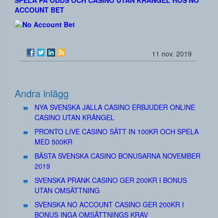
SPELA PÅ ODDS OCH CASINO UTAN KRÅNGEL HOS NO
ACCOUNT BET
11 nov. 2019
Andra inlägg
NYA SVENSKA JALLA CASINO ERBJUDER ONLINE
CASINO UTAN KRÅNGEL
PRONTO LIVE CASINO SÄTT IN 100KR OCH SPELA
MED 500KR
BÄSTA SVENSKA CASINO BONUSARNA NOVEMBER
2019
SVENSKA PRANK CASINO GER 200KR I BONUS
UTAN OMSÄTTNING
SVENSKA NO ACCOUNT CASINO GER 200KR I
BONUS INGA OMSÄTTNINGS KRAV