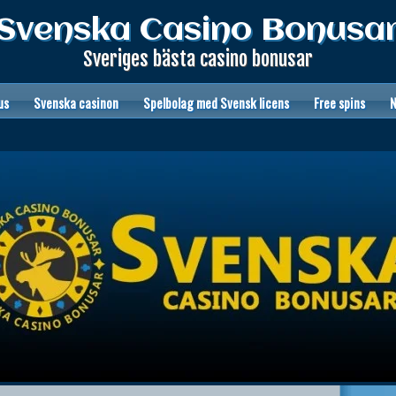
Svenska Casino Bonusa
Sveriges bästa casino bonusar
us
Svenska casinon
Spelbolag med Svensk licens
Free spins
N