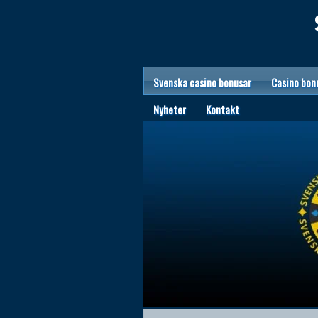
Svenska casino bonusar
Casino bon
Nyheter
Kontakt