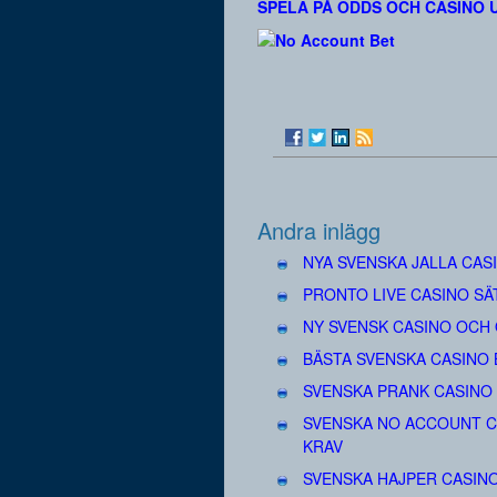
SPELA PÅ ODDS OCH CASINO
Andra inlägg
NYA SVENSKA JALLA CAS
PRONTO LIVE CASINO SÄ
NY SVENSK CASINO OCH
BÄSTA SVENSKA CASINO
SVENSKA PRANK CASINO
SVENSKA NO ACCOUNT C
KRAV
SVENSKA HAJPER CASINO