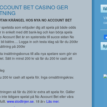
ACCOUNT BET CASINO GER
Vä
TNING
Vä
UTAN KRÅNGEL HOS NYA NO ACCOUNT BET
ca
y spelsida som erbjuder dig att spela på både odds
 in enkelt med ditt bank-leg och kan börja spela
No Account Bet är en systersida till succe sidan No
li bättre.... Logga in och testa idag så får du 200kr
Ny
sättning på 200kr
ta insättningsbonus till alla nya spelare som gör sin
t. Sätt in minst 200 kr så får du 200 kr cash att
-leg
du 200 kr cash att spela för. Inga omsättningskrav.
ttningen så får du 200 kr extra att spela för. Gäller
inte tidigare spelat på No Account Bet eller våra
ullt.
www.stodlinjen.se
. 18 år+
Läs mer
.