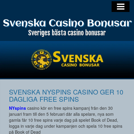
SVENSKA CASINO BONUSAR
CASINO BONUS
Svenska Casino Bonusar
Sveriges bästa casino bonusar
SVENSKA CASINON
SPELBOLAG MED SVENSK LICENS
FREE SPINS
NYA CASINON
SKATTEFRIA CASINON
SVENSKA NYSPINS CASINO GER 10
NYHETER
DAGLIGA FREE SPINS
KONTAKT
NYspins
casino kör en free spins kampanj från den 30
januari fram till den 5 februari där alla spelare, nya som
gamla får 10 free spins varje dag på spelet Book of Dead,
logga in varje dag under kampanjen och spela 10 free spins
på Book of Dead