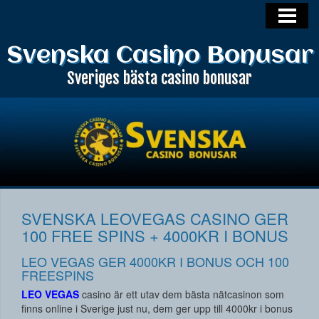
SVENSKA CASINO BONUSAR
CASINO BONUS
Svenska Casino Bonusar
Sveriges bästa casino bonusar
SVENSKA CASINON
SPELBOLAG MED SVENSK LICENS
FREE SPINS
NYA CASINON
SKATTEFRIA CASINON
SVENSKA LEOVEGAS CASINO GER
NYHETER
100 FREE SPINS + 4000KR I BONUS
KONTAKT
LEO VEGAS GER 4000KR I BONUS OCH 100
FREESPINS
LEO VEGAS
casino är ett utav dem bästa nätcasinon som
finns online i Sverige just nu, dem ger upp till 4000kr i bonus