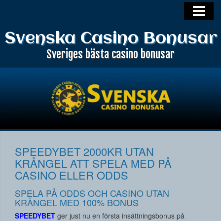
SVENSKA CASINO BONUSAR
CASINO BONUS
Svenska Casino Bonusar
Sveriges bästa casino bonusar
SVENSKA CASINON
SPELBOLAG MED SVENSK LICENS
FREE SPINS
NYA CASINON
SKATTEFRIA CASINON
SPEEDYBET 2000KR UTAN
NYHETER
KRÅNGEL ATT SPELA MED PÅ
CASINO ELLER ODDS
KONTAKT
SPELA PÅ ODDS OCH CASINO UTAN
KRÅNGEL MED 100% BONUS
SPEEDYBET
ger just nu en första insättningsbonus på