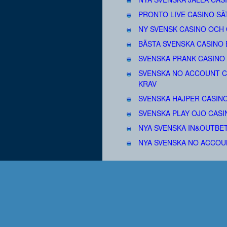
PRONTO LIVE CASINO SÄ
NY SVENSK CASINO OCH
BÄSTA SVENSKA CASINO
SVENSKA PRANK CASINO
SVENSKA NO ACCOUNT C
KRAV
SVENSKA HAJPER CASINO
SVENSKA PLAY OJO CASI
NYA SVENSKA IN&OUTBE
NYA SVENSKA NO ACCOU