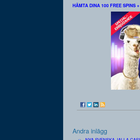
HÄMTA DINA 100 FREE SPINS +
Andra inlägg
NYA SVENSKA JALLA CAS