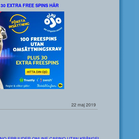
 30 EXTRA FREE SPINS HÄR
22 maj 2019
INO ERBJUDER ONLINE CASINO UTAN KRÅNGEL