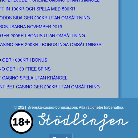
TT IN 100KR OCH SPELA MED 500KR
 ODDS SIDA GER 200KR UTAN OMSÄTTNING
 BONUSARNA NOVEMBER 2019
 GER 200KR I BONUS UTAN OMSÄTTNING
ASINO GER 200KR I BONUS INGA OMSÄTTNINGS
 GER 1000KR I BONUS
NO GER 130 FREE SPINS
T CASINO SPELA UTAN KRÅNGEL
NT BET CASINO GER 200KR UTAN OMSÄTTNING
© 2021 Svenska-casino-bonusar.com. Alla rättigheter förbehållna.