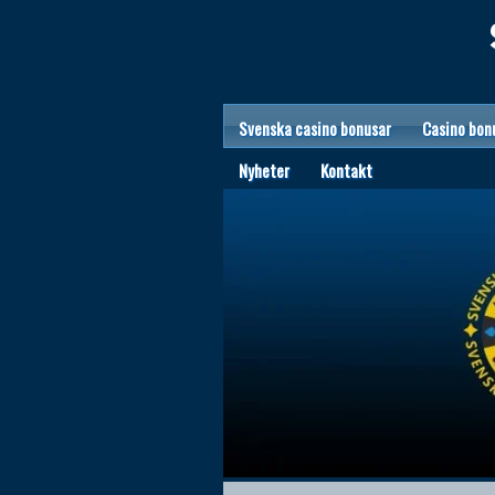
Svenska casino bonusar
Casino bon
Nyheter
Kontakt