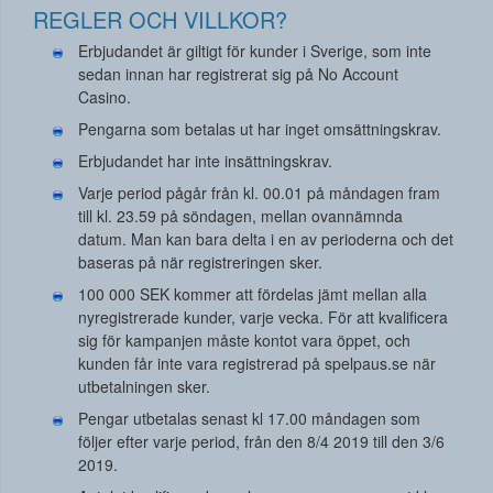
REGLER OCH VILLKOR?
Erbjudandet är giltigt för kunder i Sverige, som inte
sedan innan har registrerat sig på No Account
Casino.
Pengarna som betalas ut har inget omsättningskrav.
Erbjudandet har inte insättningskrav.
Varje period pågår från kl. 00.01 på måndagen fram
till kl. 23.59 på söndagen, mellan ovannämnda
datum. Man kan bara delta i en av perioderna och det
baseras på när registreringen sker.
100 000 SEK kommer att fördelas jämt mellan alla
nyregistrerade kunder, varje vecka. För att kvalificera
sig för kampanjen måste kontot vara öppet, och
kunden får inte vara registrerad på spelpaus.se när
utbetalningen sker.
Pengar utbetalas senast kl 17.00 måndagen som
följer efter varje period, från den 8/4 2019 till den 3/6
2019.