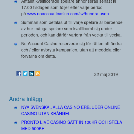
Antalet kvalificerade spelare annonseras senast kl
17.00 tisdagen som följer efter varje period
på
www.noaccountcasino.com/sv/hundratusen.
Summan som betalas ut till varje spelare är beroende
av hur många spelare som kvalificerat sig under
perioden, och kan därför variera från vecka till vecka.
No Account Casino reserverar sig för rätten att ändra
och / eller avbryta kampanjen, utan att meddela eller
förvarna om detta.
22 maj 2019
Andra inlägg
NYA SVENSKA JALLA CASINO ERBJUDER ONLINE
CASINO UTAN KRÅNGEL
PRONTO LIVE CASINO SÄTT IN 100KR OCH SPELA
MED 500KR