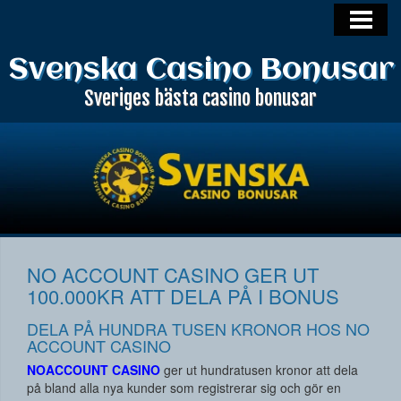
SVENSKA CASINO BONUSAR
CASINO BONUS
Svenska Casino Bonusar
Sveriges bästa casino bonusar
SVENSKA CASINON
SPELBOLAG MED SVENSK LICENS
FREE SPINS
NYA CASINON
SKATTEFRIA CASINON
NO ACCOUNT CASINO GER UT
NYHETER
100.000KR ATT DELA PÅ I BONUS
KONTAKT
DELA PÅ HUNDRA TUSEN KRONOR HOS NO
ACCOUNT CASINO
NOACCOUNT CASINO
ger ut hundratusen kronor att dela
på bland alla nya kunder som registrerar sig och gör en